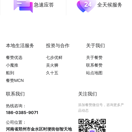
急速应答
全天候服务
本地生活服务
投资与合作
关于我们
餐赞优选
七步优鲜
关于餐赞
小魔推
吴火狮
联系餐赞
船到
久十五
站点地图
餐赞MCN
联系我们
关注我们
添加餐赞微信号，咨询更多产
热线咨询：
品动态
186-0385-9071
公司位置：
河南省郑州市金水区时埂街创智天地