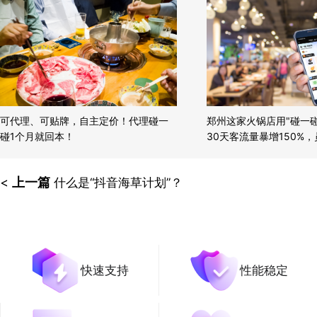
可代理、可贴牌，自主定价！代理碰一
郑州这家火锅店用"碰一
碰1个月就回本！
30天客流量暴增150%
软！
<
上一篇
什么是“抖音海草计划”？
快速支持
性能稳定