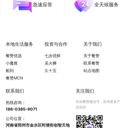
急速应答
全天候服务
本地生活服务
投资与合作
关于我们
餐赞优选
七步优鲜
关于餐赞
小魔推
吴火狮
联系餐赞
船到
久十五
站点地图
餐赞MCN
联系我们
关注我们
添加餐赞微信号，咨询更多产
热线咨询：
品动态
186-0385-9071
公司位置：
河南省郑州市金水区时埂街创智天地