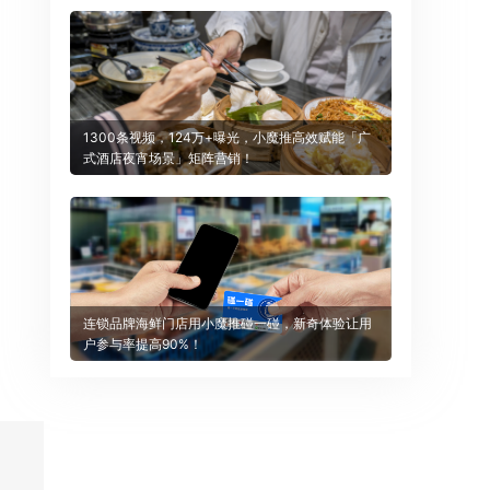
1300条视频，124万+曝光，小魔推高效赋能「广
式酒店夜宵场景」矩阵营销！
连锁品牌海鲜门店用小魔推碰一碰，新奇体验让用
户参与率提高90%！