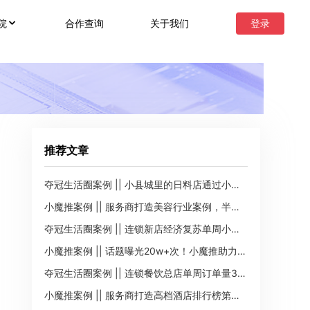
合作查询
关于我们
登录
院
推荐文章
夺冠生活圈案例 || 小县城里的日料店通过小程序单周订单145单，流水2w+
小魔推案例 || 服务商打造美容行业案例，半月内曝光17w+次
夺冠生活圈案例 || 连锁新店经济复苏单周小程序订单195单，流水2.8w+
小魔推案例 || 话题曝光20w+次！小魔推助力幼儿园招生推广
夺冠生活圈案例 || 连锁餐饮总店单周订单量300+，GMV2.6w+
小魔推案例 || 服务商打造高档酒店排行榜第一名