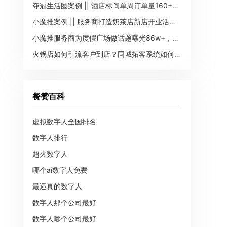
夺冠生活圈案例 || 酒店标间单周订单量160+，GMV3.4w+
小魔推案例 || 服务商打造奶茶店新店开业活动，转化团购400+单
小魔推服务商为度假广场做话题曝光86w+，团购转化200+单
火锅店如何引流客户到店？同城拓客系统如何做到的？
餐赞百科
虚拟数字人全国排名
数字人排行
超火数字人
哪个ai数字人免费
最逼真的数字人
数字人那个公司最好
数字人哪个公司最好