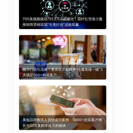
700条视频撬动731.2万话题曝光！霜叶红凭借小魔
推矩阵营销实现“生美行业”品效双赢
线下门店引流难？看茶饮店如何用"小魔推碰一碰"3
天锁定500+精准客户
美妆品牌数字人营销成功案例：5000+忠实客户增
长与30%复购率提升的秘诀