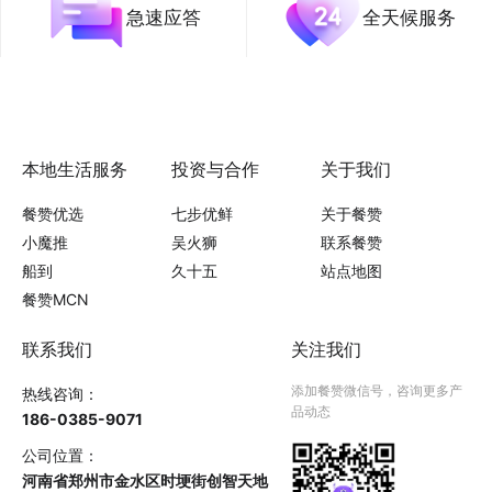
急速应答
全天候服务
本地生活服务
投资与合作
关于我们
餐赞优选
七步优鲜
关于餐赞
小魔推
吴火狮
联系餐赞
船到
久十五
站点地图
餐赞MCN
联系我们
关注我们
添加餐赞微信号，咨询更多产
热线咨询：
品动态
186-0385-9071
公司位置：
河南省郑州市金水区时埂街创智天地