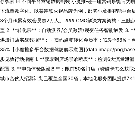
存线索 ☑ 不同平台营销数据割裂 小魔推·碰一碰营销系统专
下流量数字化。以某连锁火锅品牌为例，部署小魔推智能中台后，
3个月积累有效会员超2万人。 ### OMO解决方案架构：三触点增效
盖 2. **转化层**：自动派券/会员激活/裂变任务智能触发 3. 
烘焙门店实战数据**： - 扫码点餐转化会员率：12%→68% - 
35% ![小魔推多平台数据驾驶舱示意图](data:image/png;ba
步见效行动指南 1. **获取到店场景诊断表**：检测6大流量泄漏
配置 3. **申领体验版设备**：限前50名门店（碰碰卡怎么获
城市合伙人招募计划已覆盖全国30省，本地化服务团队提供7×1