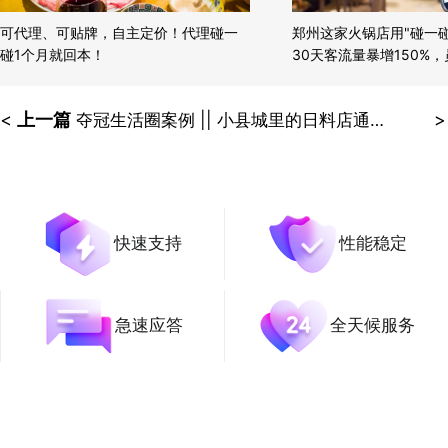
可代理、可贴牌，自主定价！代理碰一
郑州这家火锅店用"碰一
碰1个月就回本！
30天客流量暴增150%
软！
<
上一篇
>
夺冠生活圈案例 || 小县城里的日料店通过小程序单周订单145单，流水2w+
快速支持
性能稳定
急速应答
全天候服务