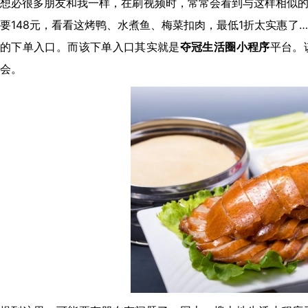
想必很多朋友和我一样，在刷视频时，常常会看到与这样相似的
要148元，看看这烤鸭、水煮鱼、梅菜扣肉，最低1折太实惠了
的下单入口。而该下单入口其实就是
夺冠生活圈小程序
平台。
会。