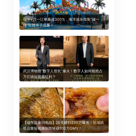
端午+六一订单暴涨300%，海洋游乐馆靠“碰一
碰”狂揽亲子流量！
武汉博物馆“数字人馆长”爆火！数字人如何能抢占
万亿级短视频红利？
【端午流量闪电战】20天横扫230万曝光！区域烘
焙店靠短视频矩阵斩获100万GMV！