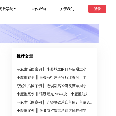
合作查询
关于我们
登录
餐赞学院
推荐文章
夺冠生活圈案例 || 小县城里的日料店通过小程序单周订单145单，流水2w+
小魔推案例 || 服务商打造美容行业案例，半月内曝光17w+次
夺冠生活圈案例 || 连锁新店经济复苏单周小程序订单195单，流水2.8w+
小魔推案例 || 话题曝光20w+次！小魔推助力幼儿园招生推广
夺冠生活圈案例 || 连锁餐饮总店单周订单量300+，GMV2.6w+
小魔推案例 || 服务商打造高档酒店排行榜第一名