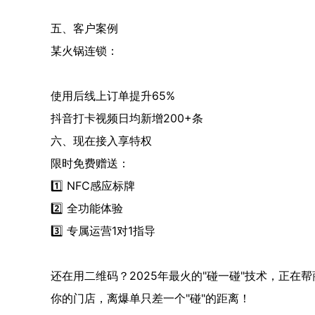
五、客户案例
某火锅连锁：
使用后线上订单提升65%
抖音打卡视频日均新增200+条
六、现在接入享特权
限时免费赠送：
1️⃣ NFC感应标牌
2️⃣ 全功能体验
3️⃣ 专属运营1对1指导
还在用二维码？2025年最火的"碰一碰"技术，正在
你的门店，离爆单只差一个"碰"的距离！