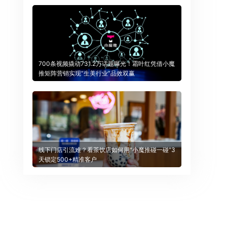
700条视频撬动731.2万话题曝光！霜叶红凭借小魔
推矩阵营销实现“生美行业”品效双赢
线下门店引流难？看茶饮店如何用"小魔推碰一碰"3
天锁定500+精准客户