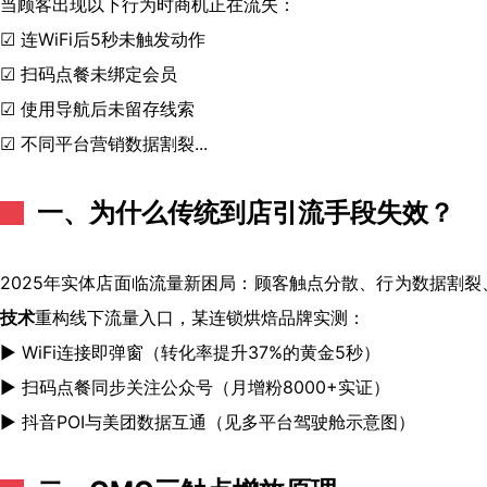
当顾客出现以下行为时商机正在流失：
☑ 连WiFi后5秒未触发动作
☑ 扫码点餐未绑定会员
☑ 使用导航后未留存线索
☑ 不同平台营销数据割裂...
一、为什么传统到店引流手段失效？
2025年实体店面临流量新困局：顾客触点分散、行为数据割裂
技术
重构线下流量入口，某连锁烘焙品牌实测：
► WiFi连接即弹窗（转化率提升37%的黄金5秒）
► 扫码点餐同步关注公众号（月增粉8000+实证）
► 抖音POI与美团数据互通（见多平台驾驶舱示意图）