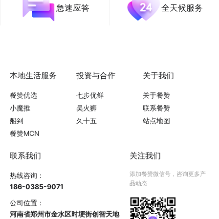
急速应答
全天候服务
本地生活服务
投资与合作
关于我们
餐赞优选
七步优鲜
关于餐赞
小魔推
吴火狮
联系餐赞
船到
久十五
站点地图
餐赞MCN
联系我们
关注我们
添加餐赞微信号，咨询更多产
热线咨询：
品动态
186-0385-9071
公司位置：
河南省郑州市金水区时埂街创智天地