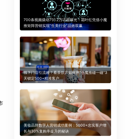
700条视频撬动731.2万话题曝光！霜叶红凭借小魔
推矩阵营销实现“生美行业”品效双赢
线下门店引流难？看茶饮店如何用"小魔推碰一碰"3
天锁定500+精准客户
市
美妆品牌数字人营销成功案例：5000+忠实客户增
长与30%复购率提升的秘诀