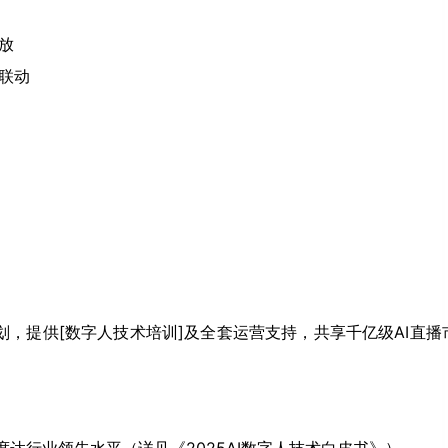
放
联动
（请手机扫码观看课程）
）
，提供[数字人技术培训]及全套运营支持，共享千亿级AI直播
度达行业领先水平（详见《2025AI数字人技术白皮书》）