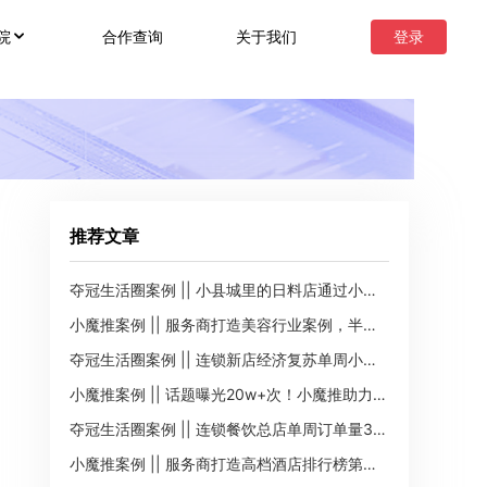
合作查询
关于我们
登录
院
推荐文章
夺冠生活圈案例 || 小县城里的日料店通过小程序单周订单145单，流水2w+
小魔推案例 || 服务商打造美容行业案例，半月内曝光17w+次
夺冠生活圈案例 || 连锁新店经济复苏单周小程序订单195单，流水2.8w+
小魔推案例 || 话题曝光20w+次！小魔推助力幼儿园招生推广
夺冠生活圈案例 || 连锁餐饮总店单周订单量300+，GMV2.6w+
小魔推案例 || 服务商打造高档酒店排行榜第一名