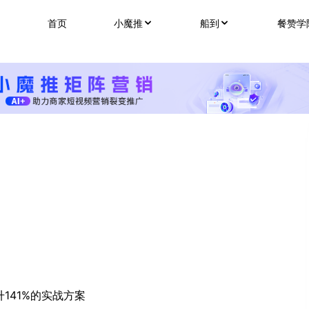
首页
小魔推
船到
餐赞学
141%的实战方案