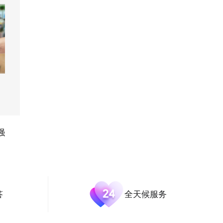
强
答
全天候服务