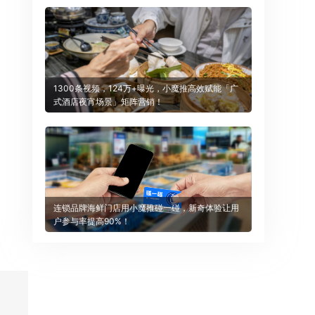
1300条视频，124万+曝光，小魔推高效赋能「广
式酒店夜宵场景」矩阵营销！
连锁品牌海鲜门店用小魔推碰一碰，新奇体验让用
户参与率提高90%！