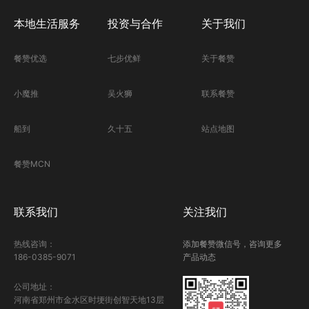
本地生活服务
投资与合作
关于我们
餐赞优选
七步优鲜
关于餐赞
小魔推
吴火狮
联系餐赞
船到
久十五
站点地图
餐赞MCN
联系我们
关注我们
热线咨询：
添加餐赞微信号，咨询更多
186-0385-9071
产品动态
公司地址：
河南省郑州市金水区时埂街创智天地13层