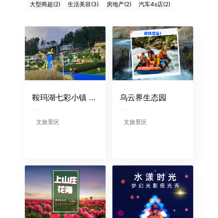
大型商超(2)
生活美容(3)
房地产(2)
汽车4s店(2)
鞍玛湖七彩小镇 话题播放量：1440w+次 团购转化单量：350+单
乌云界生态园
文旅景区
文旅景区