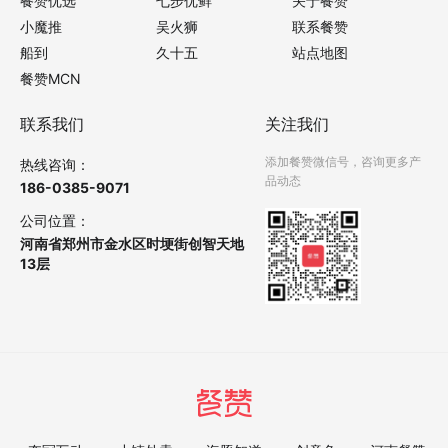
餐赞优选
七步优鲜
关于餐赞
小魔推
吴火狮
联系餐赞
船到
久十五
站点地图
餐赞MCN
联系我们
关注我们
添加餐赞微信号，咨询更多产
热线咨询：
品动态
186-0385-9071
公司位置：
河南省郑州市金水区时埂街创智天地
13层