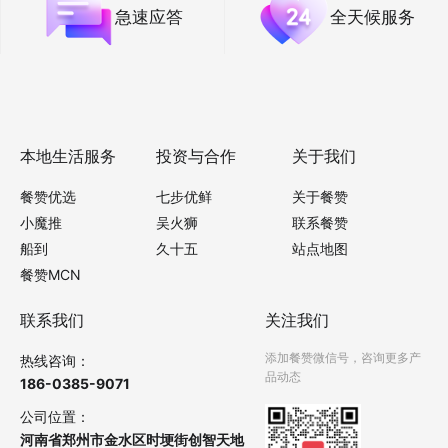
急速应答
全天候服务
本地生活服务
投资与合作
关于我们
餐赞优选
七步优鲜
关于餐赞
小魔推
吴火狮
联系餐赞
船到
久十五
站点地图
餐赞MCN
联系我们
关注我们
添加餐赞微信号，咨询更多产
热线咨询：
品动态
186-0385-9071
公司位置：
河南省郑州市金水区时埂街创智天地