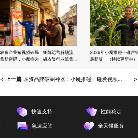
农资企业短视频破局：矩阵运营解锁流
2026年小魔推碰一碰营
量新密码，小魔推碰一碰农资行业流量
最新版！（持续更新中）
破局利器！
<
上一篇
>
农资品牌破圈神器：小魔推碰一碰发视频，把流量变销量，引爆田间地头！
快速支持
性能稳定
急速应答
全天候服务