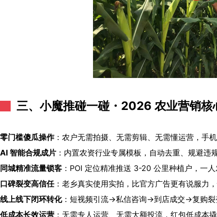
三、
小魔推碰一碰
・2026 农业营销
零门槛傻瓜操作
：农户无需拍摄、无需剪辑、无需懂运营，手机
AI 智能合规成片
：内置农资行业专属模板，自动去重、规避违规
同城精准流量锁客
：POI 定位精准推送 3-20 公里种植户
口碑裂变高信任
：老乡真实使用实拍，比官方广告更有说服力，
线上线下闭环转化
：短视频引流→私信咨询→到店成交→复购裂
低成本长效运营
：无需专人运营、无需大额投流，红包低成本撬